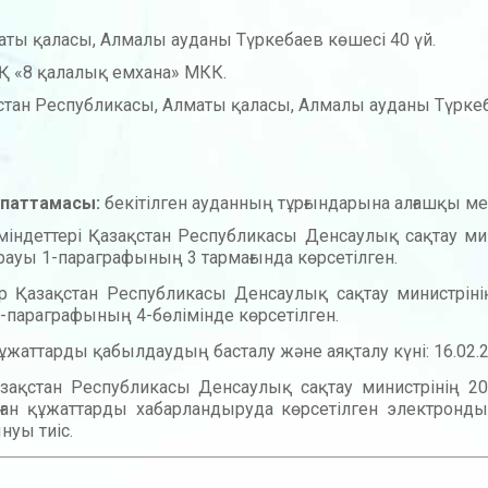
ты қаласы, Алмалы ауданы Түркебаев көшесі 40 үй.
 «8 қалалық емхана» МКК.
стан Республикасы, Алматы қаласы, Алмалы ауданы Түркеб
сипаттамасы:
бекітілген ауданның тұрғындарына алғашқы м
індеттері Қазақстан Республикасы Денсаулық сақтау ми
ауы 1-параграфының 3 тармағында көрсетілген.
ар Қазақстан Республикасы Денсаулық сақтау министрі
-параграфының 4-бөлімінде көрсетілген.
құжаттарды қабылдаудың басталу және аяқталу күні: 16.02.20
р Қазақстан Республикасы Денсаулық сақтау министріні
лған құжаттарды хабарландыруда көрсетілген электрон
нуы тиіс.