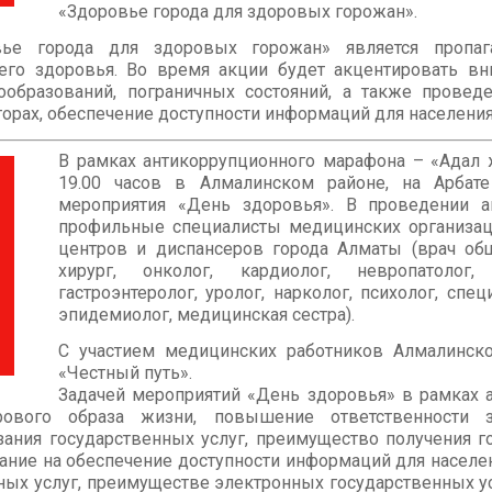
«Здоровье города для здоровых горожан».
вье города для здоровых горожан» является пропаг
оего здоровья. Во время акции будет акцентировать в
вообразований, пограничных состояний, а также пров
рах, обеспечение доступности информаций для населения
В рамках антикоррупционного марафона – «Адал жо
19.00 часов в Алмалинском районе, на Арба
мероприятия «День здоровья». В проведении а
профильные специалисты медицинских организац
центров и диспансеров города Алматы (врач обще
хирург, онколог, кардиолог, невропатолог,
гастроэнтеролог, уролог, нарколог, психолог, спе
эпидемиолог, медицинская сестра).
С участием медицинских работников Алмалинск
«Честный путь».
Задачей мероприятий «День здоровья» в рамках 
рового образа жизни, повышение ответственности 
ания государственных услуг, преимущество получения г
ание на обеспечение доступности информаций для насел
нных услуг, преимуществе электронных государственных у