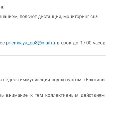
а:
анием, подсчёт дистанции, мониторинг сна;
рес
priemnaya_gp8@mail.ru
в срок до 17.00 часов
ая неделя иммунизации под лозунгом: «Вакцины
чь внимание к тем коллективным действиям,