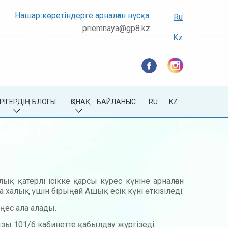
Нашар көретіндерге арналған нұсқа
Ru
priemnaya@gp8.kz
Kz
РІГЕРДІҢ БЛОГЫ
ҚОНАҚ
БАЙЛАНЫС
RU
KZ
қ қатерлі ісікке қарсы күрес күніне арналған
халық үшін бірыңғай Ашық есік күні өткізіледі.
ңес ала алады.
зы 101/6 кабинетте қабылдау жүргізеді.