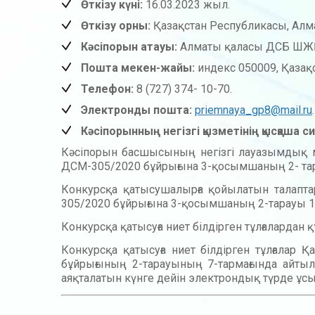
Өткізу күні:
16.03.2023 жыл.
Өткізу орны:
Қазақстан Республикасы, Алма
Кәсіпорын атауы:
Алматы қаласы ДСБ ШЖҚ
Пошта мекен-жайы:
индекс 050009, Қазақ
Телефон:
8 (727) 374- 10-70.
Электронды пошта:
priemnaya_gp8@mail.ru
.
Кәсіпорынның негізгі қызметінің қысқаша 
Кәсіпорын басшысының негізгі лауазымдық м
ДСМ-305/2020 бұйрығына 3-қосымшаның 2- тар
Конкурсқа қатысушалырға қойылатын талапт
305/2020 бұйрығына 3-қосымшаның 2-тарауы 1
Конкурсқа қатысуға ниет білдірген тұлғалардан 
Конкурсқа қатысуға ниет білдірген тұлғала
бұйрығының 2-тарауының 7-тармағында айты
аяқталатын күнге дейін электрондық түрде ұсы