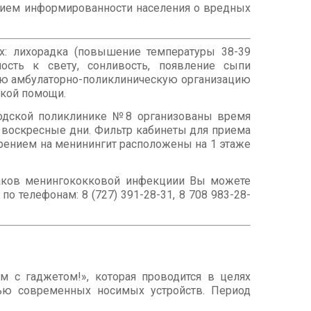
нием информированности населения о вредных
х: лихорадка (повышение температуры 38-39
ьность к свету, сонливость, появление сыпи
ую амбулаторно-поликлиническую организацию
ской помощи.
ородской поликлинике №8 организованы время
и воскресные дни. Фильтр кабинеты для приема
рением на менинингит расположены на 1 этаже
наков менингококковой инфекциии Вы можете
о телефонам: 8 (727) 391-28-31, 8 708 983-28-
 с гаджетом!», которая проводится в целях
щью современных носимых устройств. Период