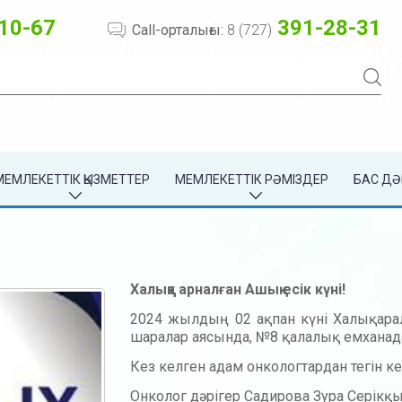
10-67
391-28-31
Call-орталығы:
8 (727)
МЕМЛЕКЕТТІК ҚЫЗМЕТТЕР
МЕМЛЕКЕТТІК РӘМІЗДЕР
БАС ДӘ
Халыққа арналған Ашық есік күні!
2024 жылдың 02 ақпан күні Халықаралы
шаралар аясында, №8 қалалық емханада 
Кез келген адам онкологтардан тегін ке
Онколог дәрігер Садирова Зура Серікқы