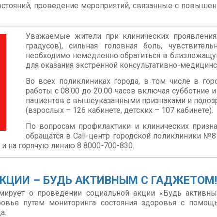
остояний, проведение мероприятий, связанные с повыше
Уважаемые жители при клинических проявления
градусов), сильная головная боль, чувствител
необходимо немедленно обратиться в близлежащ
для оказания экстренной консультативно-медицин
Во всех поликлиниках города, в том числе в г
работы с 08.00 до 20.00 часов включая субботние 
пациентов с вышеуказанными признаками и подоз
(взрослых – 126 кабинете, детских – 107 кабинете).
По вопросам профилактики и клинических приз
обращатся в Call-центр городской поликлиники №8 п
03 и на горячую линию 8 8000-700-830.
КЦИИ – БУДЬ АКТИВНЫМ С ГАДЖЕТОМ!
ирует о проведении социальной акции «Будь активным
ровье путем мониторинга состояния здоровья с помо
а.