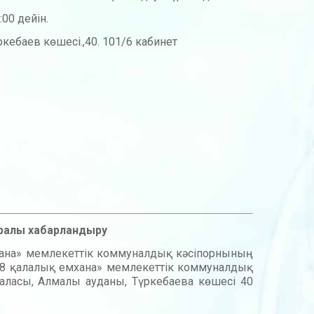
:00 дейін.
ебаев көшесі.,40. 101/6 кабинет
уралы хабарландыру
ана» мемлекеттік коммуналдық кәсіпорнының
№8 қалалық емхана» мемлекеттік коммуналдық
қаласы, Алмалы ауданы, Түркебаева көшесі 40