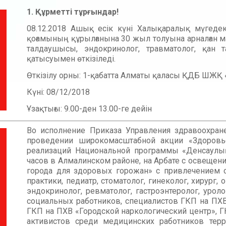
1.
Құрметті тұрғындар!
08.12.2018 Ашық есік күні Халықаралық мүгеде
қоғамының құрылғанына 30 жыл толуына арналған ма
талдаушысы, эндокринолог, травматолог, қан 
қатысуымен өткізіледі.
Өткізілу орны: 1-қабатта Алматы қаласы ҚДБ ШЖ
Күні: 08/12/2018
Ұзақтығы: 9.00-ден 13.00-ге дейін
Во исполнение Приказа Управления здравоохран
проведении широкомасштабной акции «Здоровь
реализаций Национальной программы «Денсаулық 
часов в Алмалинском районе, на Арбате с освещен
города для здоровых горожан» с привлечением 
практики, педиатр, стоматолог, гинеколог, хирург, 
эндокринолог, ревматолог, гастроэнтеролог, уроло
социальных работников, специалистов ГКП на ПХ
ГКП на ПХВ «Городской наркологический центр», Г
активистов среди медицинских работников тер