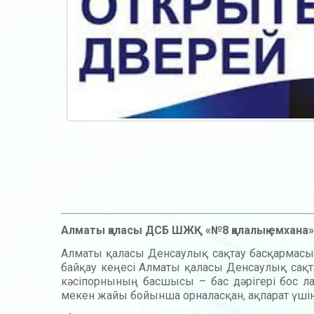
Алматы қаласы ДСБ ШЖҚ «№8 қалалық емхана
Алматы қаласы Денсаулық сақтау басқармас
байқау кеңесі Алматы қаласы Денсаулық сақ
кәсіпорнының басшысы – бас дәрігері бос ла
мекен жайы бойынша орналасқан, ақпарат үшін т