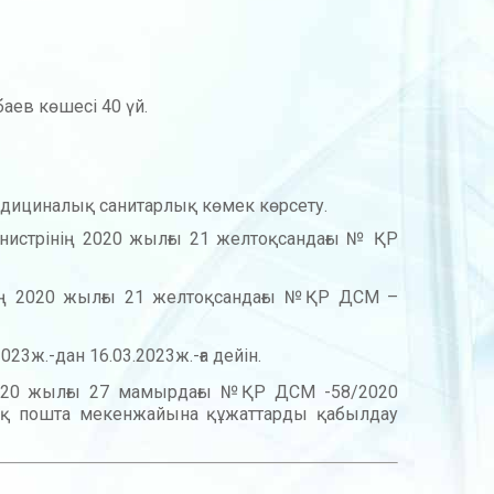
аев көшесі 40 үй.
едициналық санитарлық көмек көрсету.
нистрінің 2020 жылғы 21 желтоқсандағы № ҚР
нің 2020 жылғы 21 желтоқсандағы №ҚР ДСМ –
23ж.-дан 16.03.2023ж.-ға дейін.
ң 2020 жылғы 27 мамырдағы №ҚР ДСМ -58/2020
дық пошта мекенжайына құжаттарды қабылдау