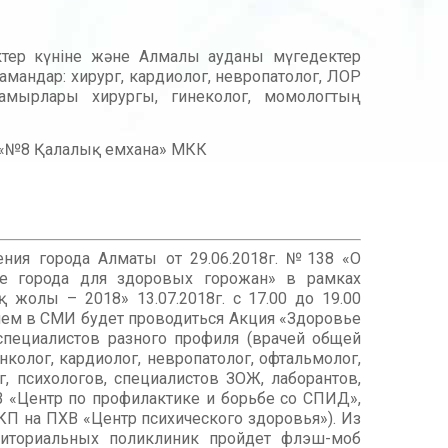
ктер күніне және Алмалы ауданы мүгедектер
мандар: хирург, кардиолог, невропатолог, ЛОР
тамырлары хирургы, гинеколог, момологтың
Қ «№8 Қалалық емхана» МКК
ения города Алматы от 29.06.2018г. №138 «О
е города для здоровых горожан» в рамках
жолы – 2018» 13.07.2018г. с 17.00 до 19.00
ием в СМИ будет проводиться Акция «Здоровье
специалистов разного профиля (врачей общей
онколог, кардиолог, невропатолог, офтальмолог,
г, психологов, специалистов ЗОЖ, лаборантов,
В «Центр по профилактике и борьбе со СПИД»,
КП на ПХВ «Центр психического здоровья»). Из
риториальных поликлиник пройдет флэш-моб