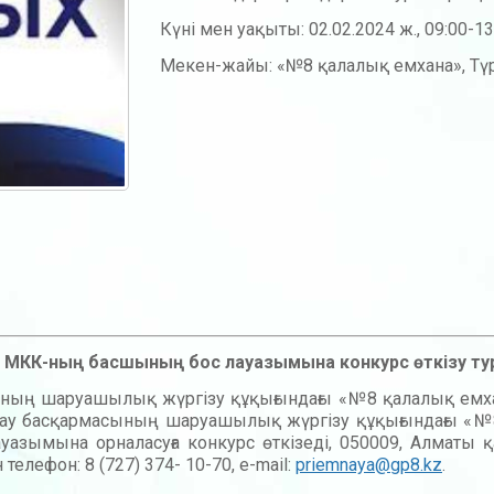
Күні мен уақыты: 02.02.2024 ж., 09:00-13
Мекен-жайы: «№8 қалалық емхана», Түрк
» МКК-ның басшының бос лауазымына конкурс өткізу т
ының шаруашылық жүргізу құқығындағы «№8 қалалық емх
тау басқармасының шаруашылық жүргізу құқығындағы «
уазымына орналасуға конкурс өткізеді, 050009, Алматы 
елефон: 8 (727) 374- 10-70, e-mail:
priemnaya@gp8.kz
.