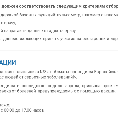
ик должен соответствовать следующим критериям отбор
ддержкой базовых функций: пульсометр, шагомер с напомин
х врачу;
ей направлять данные с гаджета врачу.
ые данные желающих принять участие на электронный ад
ЗАЦИИ
ородская поликлиника №8» г. Алматы проводится Европейск
ас людей от серьезных заболеваний!».
оводится в последнюю неделю апреля, призвана привле
овека от болезней, предупреждаемых с помощью вакцин.
таже:
 08.00 до 17.00 часов