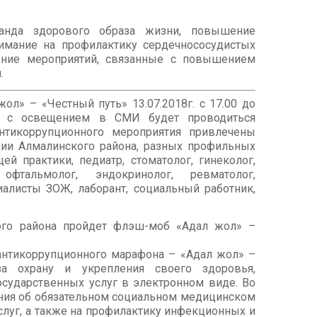
анда здорового образа жизни, повышение
нимание на профилактику сердечнососудистых
едение мероприятий, связанные с повышением
.
л» – «Честный путь» 13.07.2018г. с 17.00 до
те с освещением в СМИ будет проводиться
нтикоррупционного мероприятия привлечены
ии Алмалинского района, разных профильных
й практики, педиатр, стоматолог, гинеколог,
 офтальмолог, эндокринолог, ревматолог,
циалисты ЗОЖ, лаборант, социальный работник,
ого района пройдет флэш-моб «Адал жол» –
антикоррупционного марафона – «Адал жол» –
за охрану и укрепления своего здоровья,
осударственных услуг в электронном виде. Во
ения об обязательном социальном медицинском
слуг, а также на профилактику инфекционных и