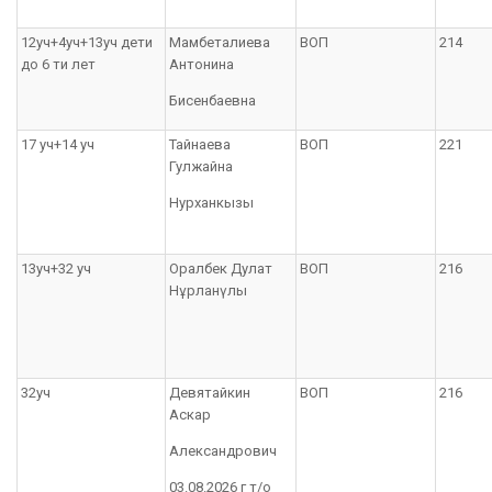
12уч+4уч+13уч дети
Мамбеталиева
ВОП
214
до 6 ти лет
Антонина
Бисенбаевна
17 уч+14 уч
Тайнаева
ВОП
221
Гулжайна
Нурханкызы
13уч+32 уч
Оралбек Дулат
ВОП
216
Нұрланүлы
32уч
Девятайкин
ВОП
216
Аскар
Александрович
03.08.2026 г т/о