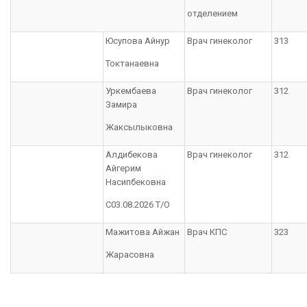
отделением
Юсупова Айнур
Врач гинеколог
313
Токтанаевна
Уркембаева
Врач гинеколог
312
Замира
Жаксылыковна
Алдибекова
Врач гинеколог
312
Айгерим
Насипбековна
С03.08.2026 Т/О
Мажитова Айжан
Врач КПС
323
Жарасовна