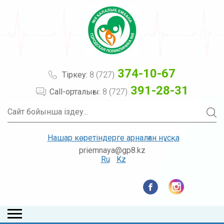
374-10-67
Тіркеу:
8 (727)
391-28-31
Call-орталығы:
8 (727)
Нашар көретіндерге арналған нұсқа
priemnaya@gp8.kz
Ru
Kz