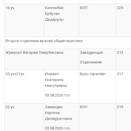
16 уч
Келгенбай
ВОП
229
Ербулан
Дидарулы
Второе отделение врачей общей практики
Жумасил Айгерим Омирбековна
Заведующая
213
Отделением
20 уч+21уч
Исмаил
Врач терапевт
217
Екатерина
Николаевна
03.08.2026 т/о
22 уч
Замандин
ВОП
219
Наргиза
Дилмуратовна
03.08.2026 т/о