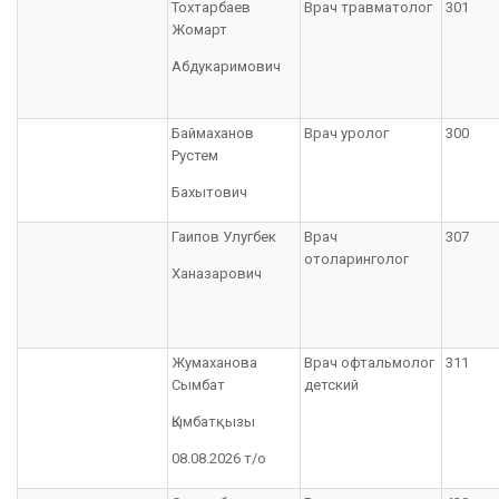
Тохтарбаев
Врач травматолог
301
Жомарт
Абдукаримович
Баймаханов
Врач уролог
300
Рустем
Бахытович
Гаипов Улугбек
Врач
307
отоларинголог
Ханазарович
Жумаханова
Врач офтальмолог
311
Сымбат
детский
Қымбатқызы
08.08.2026 т/о