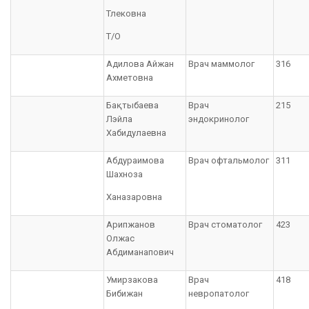
Тлековна
Т/О
Адилова Айжан
Врач маммолог
316
Ахметовна
Бақтыбаева
Врач
215
Лэйла
эндокринолог
Хабидулаевна
Абдураимова
Врач офтальмолог
311
Шахноза
Ханазаровна
Арипжанов
Врач стоматолог
423
Олжас
Абдиманапович
Умирзакова
Врач
418
Бибижан
невропатолог