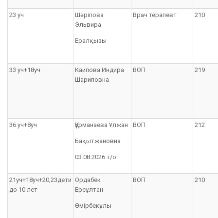
23 уч
Шәріпова
Врач терапевт
210
Эльвира
Ералқызы
33 уч+18уч
Каипова Индира
ВОП
219
Шариповна
36 уч+8уч
Құрманаева Ұлжан
ВОП
212
Бақытжановна
03.08.2026 т/о
21уч+18уч+20,23дети
Ордабек
ВОП
210
до 10 лет
Ерсұлтан
Өмірбекұлы