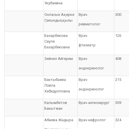
Укубаевна
Онласын Ақерке
Врач
300
Сағындыққызы
ревматолог
Базарбекова
Врач
126
Сауле
фтизиатр
Базарбековна
Зейнел Айгерим
Врач
408
эндокринолог
Бактыбаева
Врач
215
Лэйла
эндокринолог
Хабидулловна
Калымбетов
Врач ангиохирург
309
Бакытжан
Абиева Жадыра
Врач нефролог
324