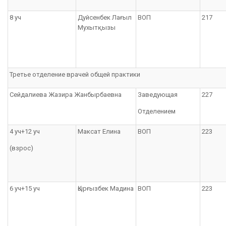
8 уч
Дуйсенбек Лағыл
ВОП
217
Мухытқызы
Третье отделение врачей общей практики
Сейдалиева Жазира Жанбырбаевна
Заведующая
227
Отделением
4 уч+12 уч
Максат Елина
ВОП
223
(взрос)
6 уч+15 уч
Қырғызбек Мадина
ВОП
223