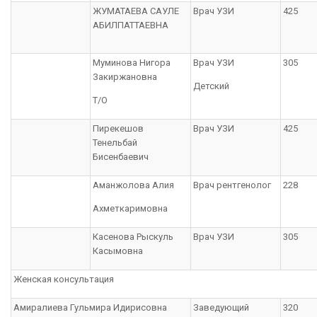
ЖУМАТАЕВА САУЛЕ
Врач УЗИ
425
АБИЛПАТТАЕВНА
Муминова Нигора
Врач УЗИ
305
Закиржановна
Детский
Т/О
Пирекешов
Врач УЗИ
425
Тенельбай
Бисенбаевич
Аманжолова Алия
Врач рентгенолог
228
Ахметкаримовна
Касенова Рыскуль
Врач УЗИ
305
Касымовна
Женская консультация
Амиралиева Гульмира Идирисовна
Заведующий
320