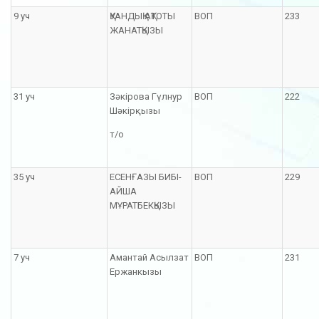
9 уч
ҚУАНДЫҚ АҚТОТЫ
ВОП
233
ЖАНАТҚЫЗЫ
31 уч
Зәкірова Гүлнур
ВОП
222
Шәкірқызы
т/о
35 уч
ЕСЕНҒАЗЫ БИБІ-
ВОП
229
АЙША
МҰРАТБЕКҚЫЗЫ
7 уч
Амантай Асылзат
ВОП
231
Ержанкызы