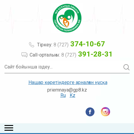
374-10-67
Тіркеу:
8 (727)
391-28-31
Call-орталығы:
8 (727)
Нашар көретіндерге арналған нұсқа
priemnaya@gp8.kz
Ru
Kz