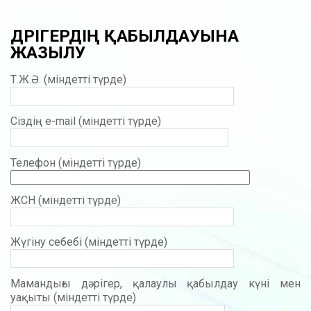
ДӘРІГЕРДІҢ ҚАБЫЛДАУЫНА
ЖАЗЫЛУ
Т.Ж.Ә. (міндетті түрде)
Сіздің e-mail (міндетті түрде)
Телефон (міндетті түрде)
ЖСН (міндетті түрде)
Жүгіну себебі (міндетті түрде)
Мамандығы дәрігер, қалаулы қабылдау күні мен
уақыты (міндетті түрде)