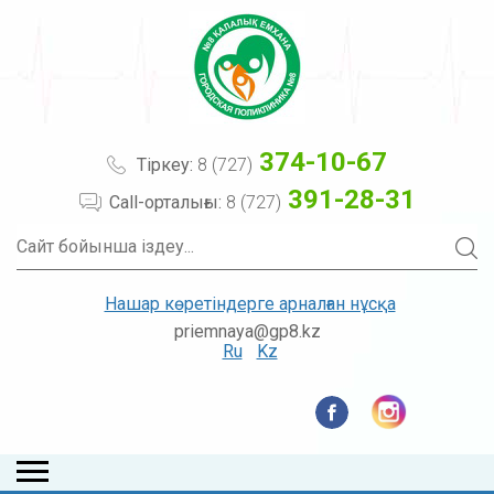
374-10-67
Тіркеу:
8 (727)
391-28-31
Call-орталығы:
8 (727)
Нашар көретіндерге арналған нұсқа
priemnaya@gp8.kz
Ru
Kz