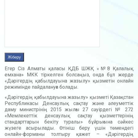
Егер Сіз Алматы қаласы ҚДБ ШЖҚ «№8 Қалалық
емхана» МКК тіркелген болсаңыз, онда бұл жерде
«Дәрігердің қабылдауына жазылу» қызметін онлайн
режимінде пайдалануға болады.
«Дәрігердің қабылдауына жазылу» қызметі Қазақстан
Республикасы Денсаулық сақтау және әлеуметтік
даму министрінің 2015 жылғы 27 сәуірдегі № 272
«Мемлекеттік денсаулық сақтау қызметтерінің
стандарттарын бекіту туралы» бұйрығына сәйкес
жүзеге асырылады. Өтініш беру үшін төмендегі
онлайн-форманы толтыру қажет – «Дәрігердің