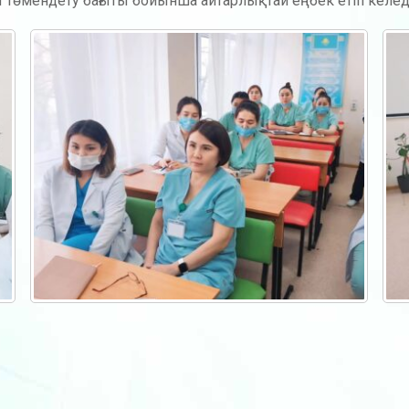
төмен­дету бағыты бойынша айтарлықтай еңбек етіп келед