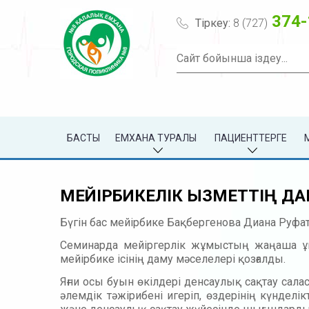
374-
Тіркеу:
8 (727)
БАСТЫ
ЕМХАНА ТУРАЛЫ
ПАЦИЕНТТЕРГЕ
МЕЙІРБИКЕЛІК ҚЫЗМЕТТІҢ ДА
Бүгін бас мейірбике Бақбергенова Диана Руфа
Семинарда мейіргерлік жұмыстың жаңаша ұйы
мейірбике ісінің даму мәселелері қозғалды.
Яғни осы буын өкілдері денсаулық сақтау сала
әлем­дік тәжірибені игеріп, өздерінің күнде­л