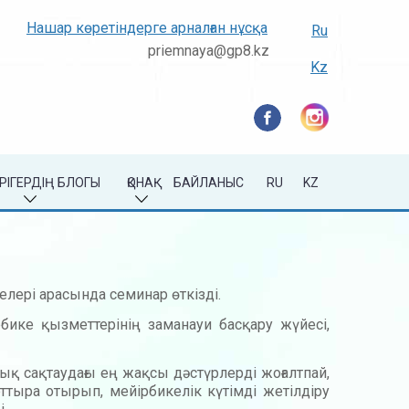
Нашар көретіндерге арналған нұсқа
Ru
priemnaya@gp8.kz
Kz
РІГЕРДІҢ БЛОГЫ
ҚОНАҚ
БАЙЛАНЫС
RU
KZ
елері арасында семинар өткізді.
бике қызметтерінің заманауи басқару жүйесі,
қ сақтаудағы ең жақсы дәстүрлерді жоғалтпай,
тыра отырып, мейір­бике­лік күтімді жетілдіру