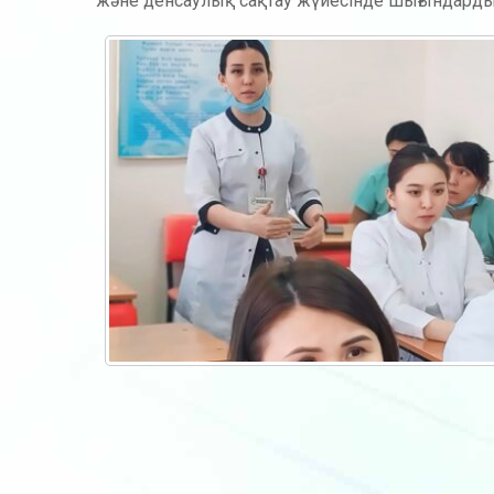
және денсау­лық сақтау жүйесінде шығындарды 