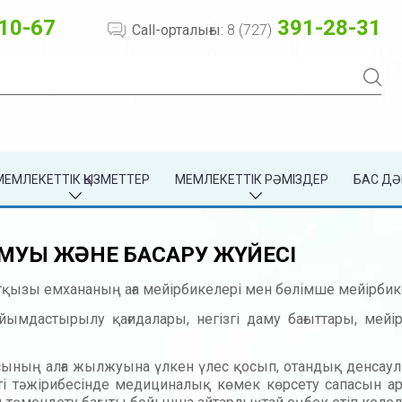
10-67
391-28-31
Call-орталығы:
8 (727)
МЕМЛЕКЕТТІК ҚЫЗМЕТТЕР
МЕМЛЕКЕТТІК РӘМІЗДЕР
БАС ДӘ
МУЫ ЖӘНЕ БАСҚАРУ ЖҮЙЕСІ
тқызы емхананың аға мейірбикелері мен бөлімше мейірбик
мдастырылу қағидалары, негізгі даму бағыттары, мейір
сының алға жылжуына үлкен үлес қосып, отандық денсаулы
ікті тәжірибесінде медициналық көмек көр­сету сапасын арт