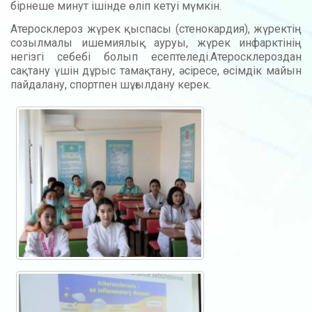
бірнеше минут ішінде өліп кетуі мүмкін.
Атеросклероз жүрек қыспасы (стенокардия), жүректің
созылмалы ишемиялық ауруы, жүрек инфарктінің
негізгі себебі болып есептеледі.Атеросклероздан
сақтану үшін дұрыс тамақтану, әсіресе, өсімдік майын
пайдалану, спортпен шұғылдану керек.