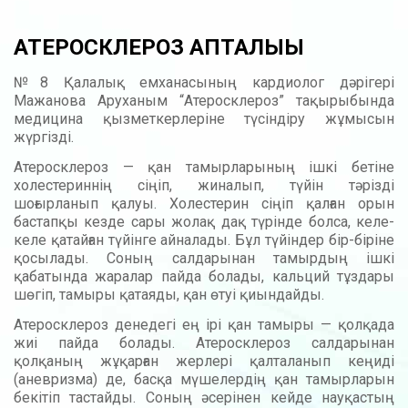
АТЕРОСКЛЕРОЗ АПТАЛЫҒЫ
№8 Қалалық емханасының кардиолог дәрігері
Мажанова Аруханым “Атеросклероз” тақырыбында
медицина қызметкерлеріне түсіндіру жұмысын
жүргізді.
Атеросклероз — қан тамырларының ішкі бетіне
холестериннің сіңіп, жиналып, түйін тәрізді
шоғырланып қалуы. Холестерин сіңіп қалған орын
бастапқы кезде сары жолақ дақ түрінде болса, келе-
келе қатайған түйінге айналады. Бұл түйіндер бір-біріне
қосылады. Соның салдарынан тамырдың ішкі
қабатында жаралар пайда болады, кальций тұздары
шөгіп, тамыры қатаяды, қан өтуі қиындайды.
Атеросклероз денедегі ең ірі қан тамыры — қолқада
жиі пайда болады. Атеросклероз салдарынан
қолқаның жұқарған жерлері қалталанып кеңиді
(аневризма) де, басқа мүшелердің қан тамырларын
бекітіп тастайды. Соның әсерінен кейде науқастың