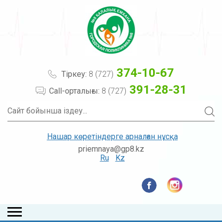
374-10-67
Тіркеу:
8 (727)
391-28-31
Call-орталығы:
8 (727)
Нашар көретіндерге арналған нұсқа
priemnaya@gp8.kz
Ru
Kz