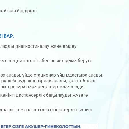
тінін білдіреді.
І БАР.
руларды диагностикалау және емдеу
есе кеңейтілген тізбесіне жолдама беруге
қыза алады, үйде стационар ұйымдастыра алады,
арға жіберуді жоспарлай алады, қажет болған
лік препараттарға рецептер жаза алады.
 кейінгі диспансерлік бақылауды жүзеге
тілігін және негізсіз өтініштердің санын