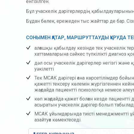
енгізілген.
Бұл учаскелік дәрігерлердің қабылдауларының
Бұдан бөлек, ережеден тыс жайттар де бар. Сіз
СОНЫМЕН ҚАТАР, МАРШРУТТАУДЫ ҚҰРУДА ТЕР
алғашқы қабылдау кезінде тек учаскелік т
хаттамаларына сәйкес түпкілікті диагноз қо
дәл осы учаскелік дәрігерлер негізгі және
уәкілетті
Тек МСАК дәрігері ғана көрсетілімдер бойы
қажетті тексеру көлемін жүргізгеннен кейін 
жағдайда пациентті психологқа немесе әлеум
көп жағдайда қажет болған кезде пациентті
асыратын учаскелік дәрігер болып табыла
МСАК ұйымдарында тиісті менеджментті ұйым
азайтуға көмектеседі.