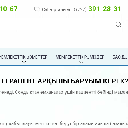
10-67
391-28-31
Call-орталығы:
8 (727)
МЕМЛЕКЕТТІК ҚЫЗМЕТТЕР
МЕМЛЕКЕТТІК РӘМІЗДЕР
БАС ДӘ
ҒА ТЕРАПЕВТ АРҚЫЛЫ БАРУЫМ КЕРЕК?
ленеді. Сондықтан емханалар үшін пациентті бейінді мам
евтің қабылдауы мен кеңес беруі бір адамға айына базал