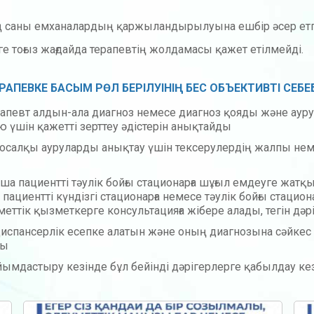
 саны емханалардың қаржыландырылуына ешбір әсер етпей
ге тоғыз жағдайда терапевтің жолдамасы қажет етілмейді.
АПЕВКЕ БАСЫМ РӨЛ БЕРІЛУІНІҢ БЕС ОБЪЕКТИВТІ СЕБЕБ
ерапевт алдын-ала диагноз немесе диагноз қояды және ау
ю үшін қажетті зерттеу әдістерін анықтайды
 қосалқы ауруларды анықтау үшін тексерулердің жалпы нем
нша пациентті тәулік бойғы стационарға шұғыл емдеуге жат
пациентті күндізгі стационарға немесе тәулік бойғы стацион
еттік қызметкерге консультацияға жібере алады, тегін дәрі
 диспансерлік есепке алатын және оның диагнозына сәйкес
ды
дастыру кезінде бұл бейінді дәрігерлерге қабылдау кезек