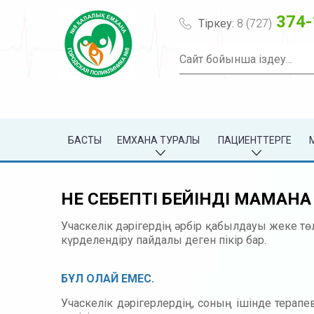
374-
Тіркеу:
8 (727)
БАСТЫ
ЕМХАНА ТУРАЛЫ
ПАЦИЕНТТЕРГЕ
НЕ СЕБЕПТІ БЕЙІНДІ МАМАН
Учаскелік дәрігердің әрбір қабылдауы жеке тө
күрделендіру пайдалы деген пікір бар.
БҰЛ ОЛАЙ ЕМЕС.
Учаскелік дәрігерлердің, соның ішінде терап