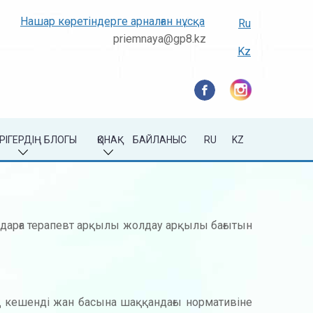
Нашар көретіндерге арналған нұсқа
Ru
priemnaya@gp8.kz
Kz
РІГЕРДІҢ БЛОГЫ
ҚОНАҚ
БАЙЛАНЫС
RU
KZ
андарға терапевт арқылы жолдау арқылы бағытын
ық кешенді жан басына шаққандағы нормативіне