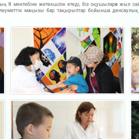
 8 мектебіне жетекшілік етеді, біз оқушыларға жыл сай
, әлеуметтік маңызы бар тақырыптар бойынша денсаулық