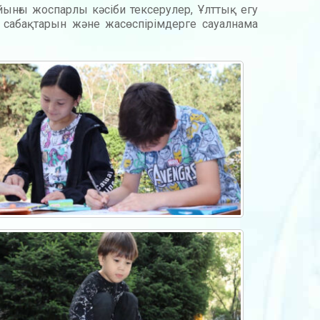
ынғы жоспарлы кәсіби тексерулер, Ұлттық егу
 сабақтарын және жасөспірімдерге сауалнама