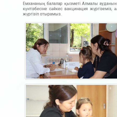
Емхананың балалар қызметі Алмалы ауданының
күнтізбесіне сәйкес вакцинация жүргіземіз
жүргізіп отырамыз.