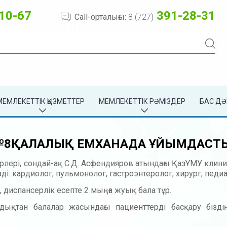
10-67
391-28-31
Call-орталығы:
8 (727)
МЕМЛЕКЕТТІК ҚЫЗМЕТТЕР
МЕМЛЕКЕТТІК РӘМІЗДЕР
БАС ДӘ
І №8ҚАЛАЛЫҚ ЕМХАНАДА ҰЙЫМДАС
ерлері, сондай-ақ С.Д. Асфендияров атындағы ҚазҰМУ кли
: кардиолог, пульмонолог, гастроэнтеролог, хирург, педиа
, диспансерлік есепте 2 мыңға жуық бала тұр.
ндықтан балалар жасындағы пациенттерді басқару бізд