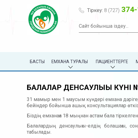
374-
Тіркеу:
8 (727)
БАСТЫ
ЕМХАНА ТУРАЛЫ
ПАЦИЕНТТЕРГЕ
БАЛАЛАР ДЕНСАУЛЫҒЫ КҮН
31 мамыр мен 1 маусым күндері емхана дәріг
бейіндер бойынша ашық консультациялар өткізді
Біздің емханаға 18 мыңнан астам бала тіркелген
Балалардың денсаулығы-елдің болашағы, со
табылады.