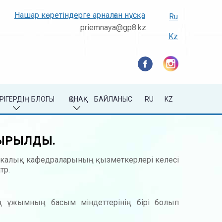
Нашар көретіндерге арналған нұсқа
Ru
priemnaya@gp8.kz
Kz
РІГЕРДІҢ БЛОГЫ
ҚОНАҚ
БАЙЛАНЫС
RU
KZ
ТЫРЫЛДЫ.
никалық кафедраларының қызметкерлері келесі
тр.
ің ұжымның басым міндеттерінің бірі болып